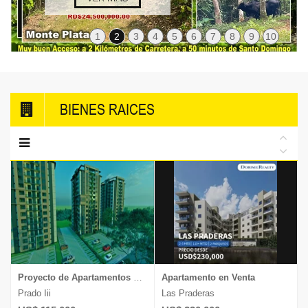
1
2
3
4
5
6
7
8
9
10
BIENES RAICES
Proyecto de Apartamentos en Venta
Apartamento en Venta
Prado Iii
Las Praderas