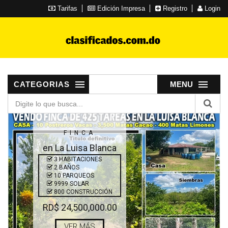
Tarifas
Edición Impresa
Registro
Login
CATEGORIAS
MENU
FINCA
en La Luisa Blanca
3 HABITACIONES
2 BAÑOS
10 PARQUEOS
9999 SOLAR
800 CONSTRUCCIÓN
RD$ 24,500,000.00
VER MÁS