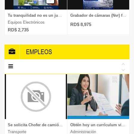
Tu tranquilidad no es un juego, chequea nuestras cámaras HD de 4 megapíxeles
Grabador de cámaras (Nvr) full HD 6 megapíxel soporta 8 cámaras ip
Equipos Electrónicos
RD$ 8,975
RD$ 2,735
EMPLEOS
Se solicita Chofer de camión, experiencia en transporte de muebles y mercancía delicada, documentos al día, enviar CV a
Obtén hoy un currículum vitae moderno y llamativo.
Transporte
Administración