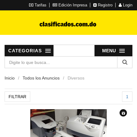
Tarifas
Edición Impresa
Registro
Login
CATEGORIAS
MENU
Inicio
Todos los Anuncios
Diversos
FILTRAR
1