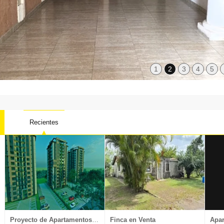
1
2
3
4
5
Recientes
Local oficina
Nave Industrial
Penthouse
Proyectos
Proyecto de Apartamentos en Venta
Finca en Venta
Apar