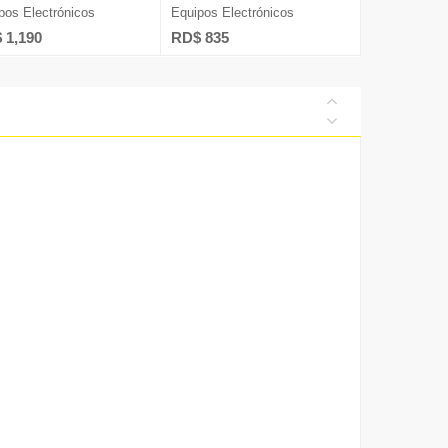
pos Electrónicos
Equipos Electrónicos
 1,190
RD$ 835
Diversos
ía
s Humanos
nicaciones
talentos@nuevad