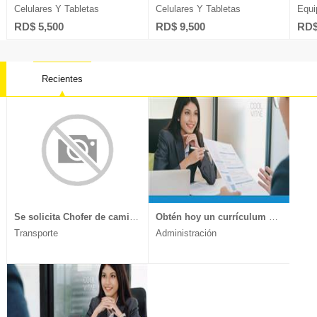
Celulares Y Tabletas
Celulares Y Tabletas
Equi
RD$ 5,500
RD$ 9,500
RD$
Recientes
Contabilidad
Farmacia
Oficios 
Derecho
Ingeniería
Psicolog
Electricidad
Ingeniería Sistemas
Recurso
Ventas
Marketing
Telecomu
Se solicita Chofer de camión, experiencia en transporte de muebles y mercancía delicada, documentos al día, enviar CV a
Obtén hoy un currículum vitae moderno y llamativo.
Transporte
Administración