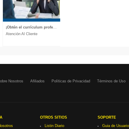
¡Obtén el currículum profesional que te lleva a la entrevista!
Atención Al Cliente
obre Nosotros
Afiliados
Políticas de Privacidad
Términos de Uso
A
OTROS SITIOS
SOPORTE
osotros
Listin Diario
Guia de Usuario