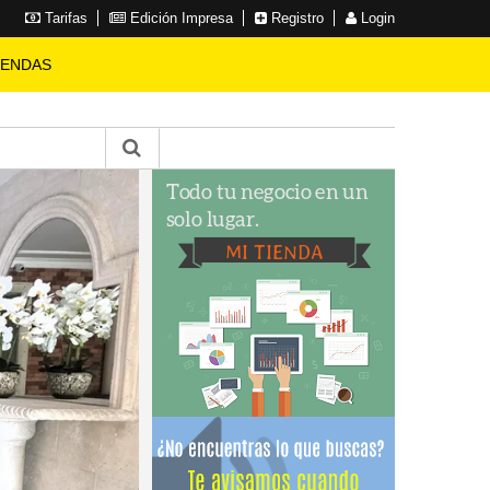
Tarifas
Edición Impresa
Registro
Login
IENDAS
FINCA
en La Luisa Blanca
3 HABITACIONES
2 BAÑOS
10 PARQUEOS
9999 SOLAR
800 CONSTRUCCIÓN
RD$ 24,500,000.00
VER MÁS