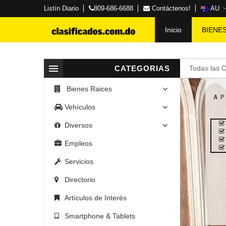
Listín Diario
809-686-6688
Contáctenos!
AU
Inicio
BIENE
CATEGORIAS
Todas las 
Bienes Raices
A
Vehículos
Diversos
Empleos
Servicios
Directorio
Artículos de Interés
Smartphone & Tablets