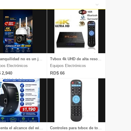
de Belleza
s y Tabletas
iversas
y Relojes
La tranquilidad no es un juego, chequea nuestras cámaras 4k UHD
Tvbox 4k UHD de alta resolución aquí, chequea
pos Electrónicos
Equipos Electrónicos
 2,940
RD$ 66
Aumenta el alcance del wifi dentro de tu casa o negocio, chequea
Controles para tvbox de todas las marcas y televisores Android