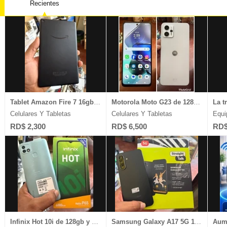
Recientes
Equipos Industriales
Muebles
Salones 
Equipos Pesados
Legales
Celulare
Escuela de Choferes
Plantas Eláctricas
Ventas D
Estudios Diversos
Video Juegos
Joyería 
Tablet Amazon Fire 7 16gb/2gb ram pantalla de 7 ̈ 1 mes de garantia
Motorola Moto G23 de 128gb y 4gb ram carga 1Mes de Garantia
Celulares Y Tabletas
Celulares Y Tabletas
Equi
RD$ 2,300
RD$ 6,500
RD$
Infinix Hot 10i de 128gb y 4gb ram Dual Sim Desbloqueado
Samsung Galaxy A17 5G 128gb/4gb ram camara 50mp graba 4k desbloqueado