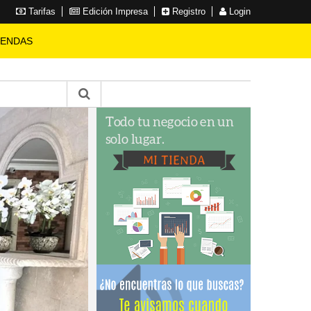
Tarifas
Edición Impresa
Registro
Login
IENDAS
FINCA
en La Luisa Blanca
3 HABITACIONES
2 BAÑOS
10 PARQUEOS
9999 SOLAR
800 CONSTRUCCIÓN
RD$ 24,500,000.00
VER MÁS