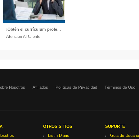
¡Obtén el currículum profesional que te lleva a la entrevista!
Atención Al Cliente
obre Nosotros
Afiliados
Políticas de Privacidad
Términos de Uso
A
OTROS SITIOS
SOPORTE
osotros
Listin Diario
Guia de Usuario