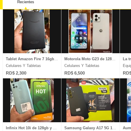
Recientes
Equipos Industriales
Muebles
Salones 
Equipos Pesados
Legales
Celulare
Escuela de Choferes
Plantas Eláctricas
Ventas D
Estudios Diversos
Video Juegos
Joyería 
Tablet Amazon Fire 7 16gb/2gb ram pantalla de 7 ̈ 1 mes de garantia
Motorola Moto G23 de 128gb y 4gb ram carga 1Mes de Garantia
Celulares Y Tabletas
Celulares Y Tabletas
Equi
RD$ 2,300
RD$ 6,500
RD$
Infinix Hot 10i de 128gb y 4gb ram Dual Sim Desbloqueado
Samsung Galaxy A17 5G 128gb/4gb ram camara 50mp graba 4k desbloqueado