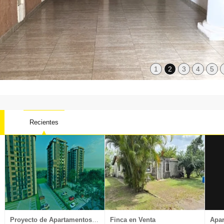
1
2
3
4
5
Recientes
Local oficina
Nave Industrial
Penthouse
Proyectos
Proyecto de Apartamentos en Venta
Finca en Venta
Apar