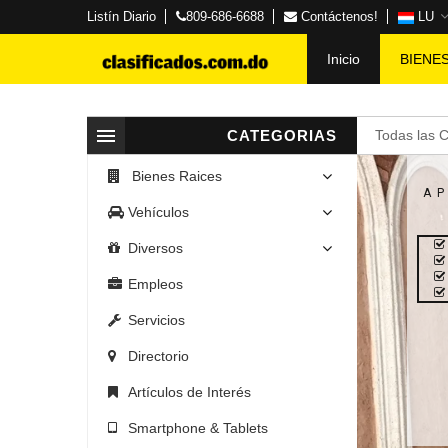
Listín Diario
809-686-6688
Contáctenos!
LU
Inicio
BIENE
CATEGORIAS
Todas las 
Bienes Raices
A
Vehículos
Diversos
Empleos
Servicios
Directorio
Artículos de Interés
Smartphone & Tablets