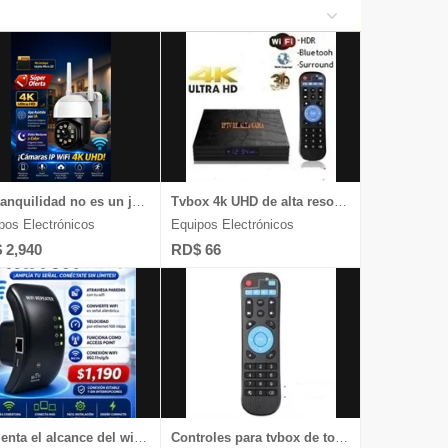
de Belleza
s y Tabletas
iversas
y Relojes
La tranquilidad no es un juego, chequea nuestras cámaras 4k UHD
Tvbox 4k UHD de alta resolución aquí, chequea
pos Electrónicos
Equipos Electrónicos
 2,940
RD$ 66
Aumenta el alcance del wifi dentro de tu casa o negocio, chequea
Controles para tvbox de todas las marcas y televisores Android