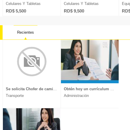
Celulares Y Tabletas
Celulares Y Tabletas
Equi
RD$ 5,500
RD$ 9,500
RD$
Recientes
Contabilidad
Farmacia
Oficios 
Derecho
Ingeniería
Psicolog
Electricidad
Ingeniería Sistemas
Recurso
Ventas
Marketing
Telecomu
Se solicita Chofer de camión, experiencia en transporte de muebles y mercancía delicada, documentos al día, enviar CV a
Obtén hoy un currículum vitae moderno y llamativo.
Transporte
Administración