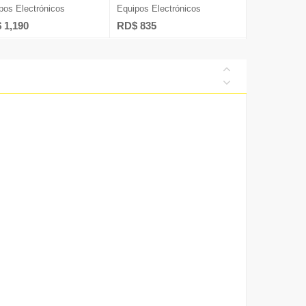
pos Electrónicos
Equipos Electrónicos
 1,190
RD$ 835
Diversos
ía
s Humanos
nicaciones
talentos@nuevad