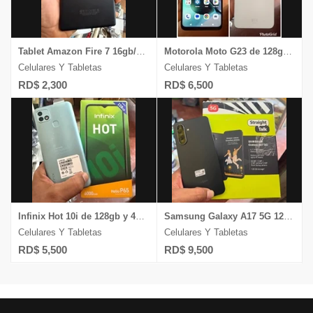
Tablet Amazon Fire 7 16gb/2gb ram pantalla de 7 ̈ 1 mes de garantia
Motorola Moto G23 de 128gb y 4gb ram carga 1Mes de Garantia
Celulares Y Tabletas
Celulares Y Tabletas
RD$ 2,300
RD$ 6,500
Infinix Hot 10i de 128gb y 4gb ram Dual Sim Desbloqueado
Samsung Galaxy A17 5G 128gb/4gb ram camara 50mp graba 4k desbloqueado
Celulares Y Tabletas
Celulares Y Tabletas
RD$ 5,500
RD$ 9,500