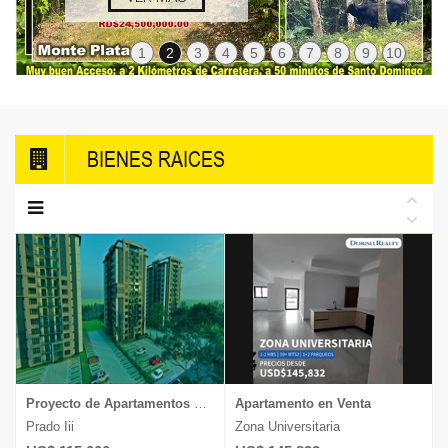
1
2
3
4
5
6
7
8
9
10
BIENES RAICES
Proyecto de Apartamentos en Venta
Apartamento en Venta
Prado Iii
Zona Universitaria