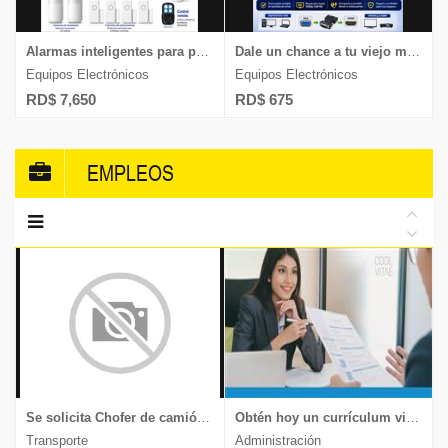
Alarmas inteligentes para proteger tu casa o negocio sin usar cableado
Dale un chance a tu viejo monitor, convertidor de Hdmi a Vga chequea
Equipos Electrónicos
Equipos Electrónicos
RD$ 7,650
RD$ 675
EMPLEOS
Se solicita Chofer de camión, experiencia en transporte de muebles y mercancía delicada, documentos al día, enviar CV a
Obtén hoy un currículum vitae moderno y llamativo.
Transporte
Administración