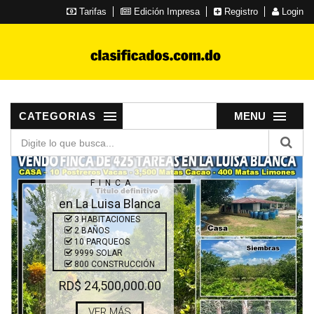
Tarifas
Edición Impresa
Registro
Login
CATEGORIAS
MENU
FINCA
en La Luisa Blanca
3 HABITACIONES
2 BAÑOS
10 PARQUEOS
9999 SOLAR
800 CONSTRUCCIÓN
RD$ 24,500,000.00
VER MÁS