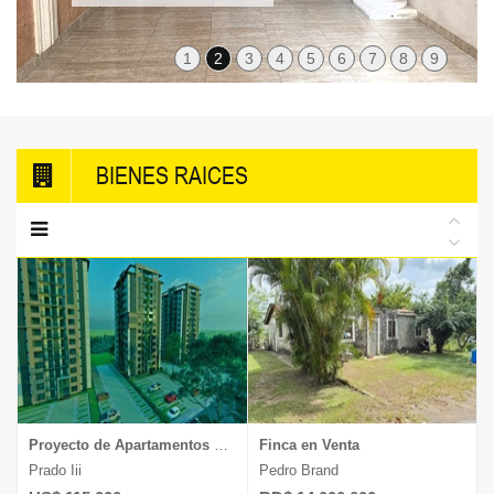
1
2
3
4
5
6
7
8
9
BIENES RAICES
Proyecto de Apartamentos en Venta
Finca en Venta
Prado Iii
Pedro Brand