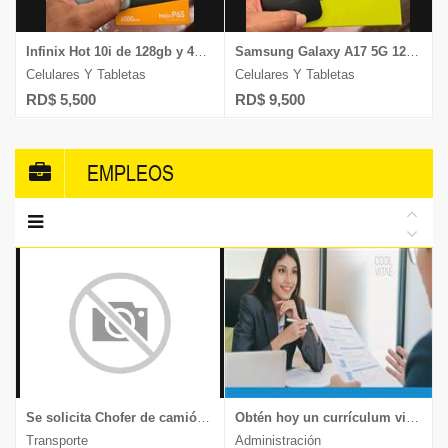
Infinix Hot 10i de 128gb y 4gb ram Dual Sim Desbloqueado
Samsung Galaxy A17 5G 128gb/4gb ram camara 50mp graba 4k desbloqueado
Celulares Y Tabletas
Celulares Y Tabletas
RD$ 5,500
RD$ 9,500
EMPLEOS
Se solicita Chofer de camión, experiencia en transporte de muebles y mercancía delicada, documentos al día, enviar CV a
Obtén hoy un currículum vitae moderno y llamativo.
Transporte
Administración