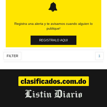
Registra una alerta y te avisamos cuando alguien lo
publique!
REGISTRALO AQUI
FILTER
1