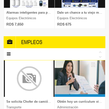
Alarmas inteligentes para proteger tu casa o negocio sin usar cableado
Dale un chance a tu viejo monitor, convertidor de Hdmi a Vga chequea
Equipos Electrónicos
Equipos Electrónicos
RD$ 7,650
RD$ 675
EMPLEOS
Se solicita Chofer de camión, experiencia en transporte de muebles y mercancía delicada, documentos al día, enviar CV a
Obtén hoy un currículum vitae moderno y llamativo.
Transporte
Administración