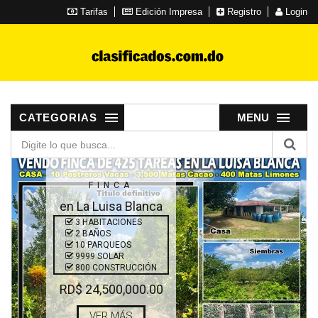
Tarifas
Edición Impresa
Registro
Login
CATEGORIAS
MENU
FINCA
en La Luisa Blanca
3 HABITACIONES
2 BAÑOS
10 PARQUEOS
9999 SOLAR
800 CONSTRUCCIÓN
RD$ 24,500,000.00
VER MÁS