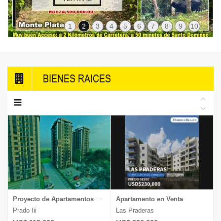
1
2
3
4
5
6
7
8
9
10
BIENES RAICES
Proyecto de Apartamentos en Venta
Apartamento en Venta
Prado Iii
Las Praderas