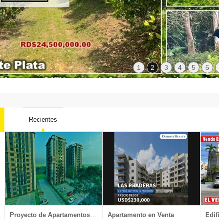
1
2
3
4
5
6
Recientes
Local oficina
Nave Industrial
Penthouse
Proyectos
Proyecto de Apartamentos en Venta
Apartamento en Venta
Edif