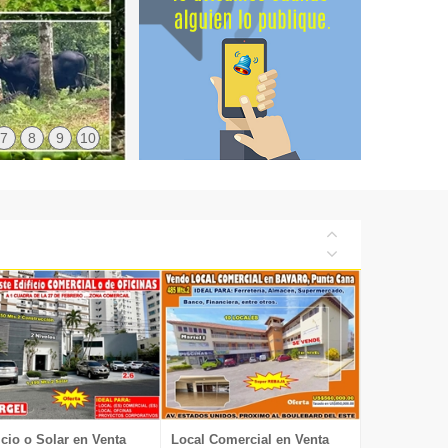
7
8
9
10
icio o Solar en Venta
Local Comercial en Venta