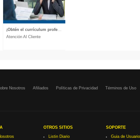
¡Obtén el currículum profesional que te lleva a la entrevista!
Atención Al Cliente
obre Nosotros
Afiliados
Políticas de Privacidad
Términos de Uso
A
OTROS SITIOS
SOPORTE
osotros
Listin Diario
Guia de Usuario