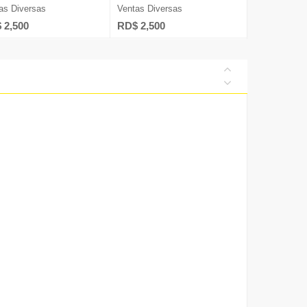
as Diversas
Ventas Diversas
 2,500
RD$ 2,500
Diversos
ía
s Humanos
nicaciones
talentos@nuevad