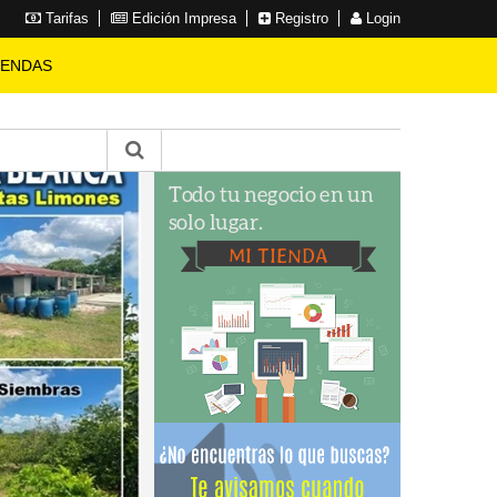
Tarifas
Edición Impresa
Registro
Login
IENDAS
CASA
en Cuesta Hermosa Ii
5 HABITACIONES
5 BAÑOS
4 PARQUEOS
100 SOLAR
700 CONSTRUCCIÓN
US$ 1,200,000.00
VER MÁS