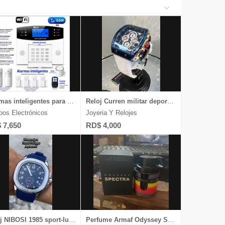
de Belleza
s y Tabletas
iversas
y Relojes
Alarmas inteligentes para proteger tu casa o negocio sin usar cableado
Reloj Curren militar deportivo Cronografo fechero mov Quarzo japones
pos Electrónicos
Joyeria Y Relojes
 7,650
RD$ 4,000
Reloj NIBOSI 1985 sport-luxury cronografo fechero
Perfume Armaf Odyssey Spectra Rainbow 100ml