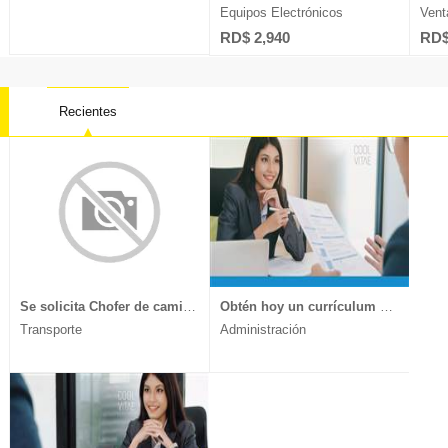
Equipos Electrónicos
Vent
RD$ 2,940
RD$
Recientes
Contabilidad
Farmacia
Oficios 
Derecho
Ingeniería
Psicolog
Electricidad
Ingeniería Sistemas
Recurso
Ventas
Marketing
Telecomu
Se solicita Chofer de camión, experiencia en transporte de muebles y mercancía delicada, documentos al día, enviar CV a
Obtén hoy un currículum vitae moderno y llamativo.
Transporte
Administración