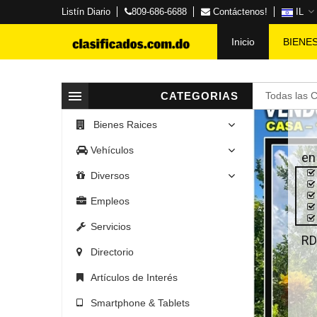
Listín Diario
809-686-6688
Contáctenos!
IL
Inicio
BIENE
CATEGORIAS
Todas las 
Bienes Raices
Vehículos
en
Diversos
Empleos
Servicios
RD
Directorio
Artículos de Interés
Smartphone & Tablets