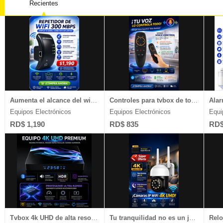
Recientes
Equipos Industriales
Muebles
Salones 
Equipos Pesados
Legales
Celulare
Escuela de Choferes
Plantas Eláctricas
Ventas D
Estudios Diversos
Video Juegos
Joyería 
Aumenta el alcance del wifi en tu casa o negocio, chequea esto
Controles para tvbox de todas las marcas y televisores con sistema Android
Equipos Electrónicos
Equipos Electrónicos
Equi
RD$ 1,190
RD$ 835
RD$
Tvbox 4k UHD de alta resolución disponibles aquí, chequea
Tu tranquilidad no es un juego, chequea nuestras cámaras 4k UHD