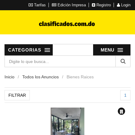
Tarifas
Edición Impresa
Registro
Login
CATEGORIAS
MENU
Inicio
Todos los Anuncios
Bienes Raices
FILTRAR
1