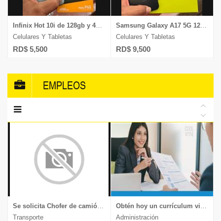
Infinix Hot 10i de 128gb y 4gb ram Dual Sim Desbloqueado
Samsung Galaxy A17 5G 128gb/4gb ram camara 50mp graba 4k desbloqueado
Celulares Y Tabletas
Celulares Y Tabletas
RD$ 5,500
RD$ 9,500
EMPLEOS
Se solicita Chofer de camión, experiencia en transporte de muebles y mercancía delicada, documentos al día, enviar CV a
Obtén hoy un currículum vitae moderno y llamativo.
Transporte
Administración