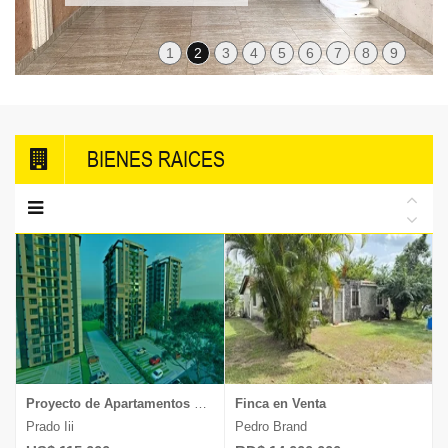
1
2
3
4
5
6
7
8
9
BIENES RAICES
Proyecto de Apartamentos en Venta
Finca en Venta
Prado Iii
Pedro Brand