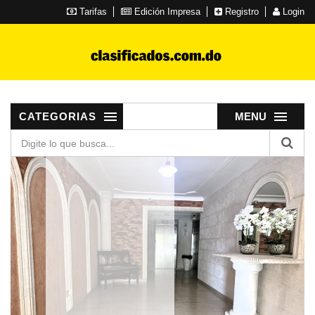
Tarifas
Edición Impresa
Registro
Login
CATEGORIAS
MENU
APARTAMENTO
en Gazcue
3 HABITACIONES
2 PARQUEOS
200 SOLAR
200 CONSTRUCCIÓN
US$ 1,400.00
VER MÁS