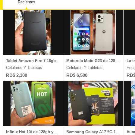
Recientes
Equipos Industriales
Muebles
Salones 
Equipos Pesados
Legales
Celulare
Escuela de Choferes
Plantas Eláctricas
Ventas D
Estudios Diversos
Video Juegos
Joyería 
Tablet Amazon Fire 7 16gb/2gb ram pantalla de 7 ̈ 1 mes de garantia
Motorola Moto G23 de 128gb y 4gb ram carga 1Mes de Garantia
Celulares Y Tabletas
Celulares Y Tabletas
Equi
RD$ 2,300
RD$ 6,500
RD$
Infinix Hot 10i de 128gb y 4gb ram Dual Sim Desbloqueado
Samsung Galaxy A17 5G 128gb/4gb ram camara 50mp graba 4k desbloqueado