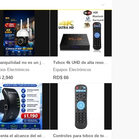
de Belleza
s y Tabletas
iversas
y Relojes
La tranquilidad no es un juego, chequea nuestras cámaras 4k UHD
Tvbox 4k UHD de alta resolución aquí, chequea
pos Electrónicos
Equipos Electrónicos
 2,940
RD$ 66
Aumenta el alcance del wifi dentro de tu casa o negocio, chequea
Controles para tvbox de todas las marcas y televisores Android