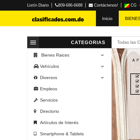
Listín Diario
809-686-6688
Contáctenos!
CG
Inicio
BIENE
CATEGORIAS
Todas las 
Bienes Raices
A
Vehículos
Diversos
Empleos
Servicios
Directorio
Artículos de Interés
Smartphone & Tablets