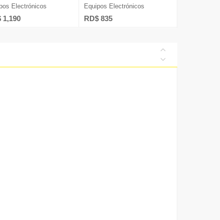
pos Electrónicos
Equipos Electrónicos
 1,190
RD$ 835
Diversos
ía
s Humanos
nicaciones
talentos@nuevad