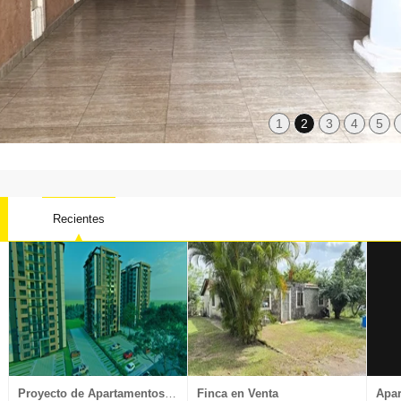
1
2
3
4
5
Recientes
Local oficina
Nave Industrial
Penthouse
Proyectos
Proyecto de Apartamentos en Venta
Finca en Venta
Apar