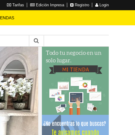
Tarifas
Edición Impresa
Registro
Login
IENDAS
FINCA
en La Luisa Blanca
3 HABITACIONES
2 BAÑOS
10 PARQUEOS
9999 SOLAR
800 CONSTRUCCIÓN
RD$ 24,500,000.00
VER MÁS