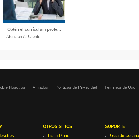
¡Obtén el currículum profesional que te lleva a la entrevista!
Atención Al Cliente
obre Nosotros
Afiliados
Políticas de Privacidad
Términos de Uso
A
OTROS SITIOS
SOPORTE
osotros
Listin Diario
Guia de Usuario