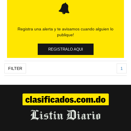
Registra una alerta y te avisamos cuando alguien lo
publique!
REGISTRALO AQUI
FILTER
1