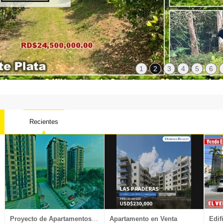
1
2
3
4
5
6
Recientes
Local oficina
Nave Industrial
Penthouse
Proyectos
Proyecto de Apartamentos en Venta
Apartamento en Venta
Edif