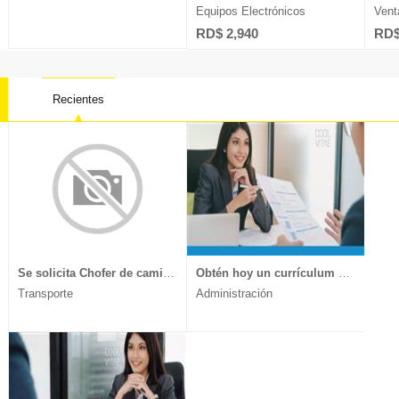
Equipos Electrónicos
Vent
RD$ 2,940
RD$
Recientes
Contabilidad
Farmacia
Oficios 
Derecho
Ingeniería
Psicolog
Electricidad
Ingeniería Sistemas
Recurso
Ventas
Marketing
Telecomu
Se solicita Chofer de camión, experiencia en transporte de muebles y mercancía delicada, documentos al día, enviar CV a
Obtén hoy un currículum vitae moderno y llamativo.
Transporte
Administración