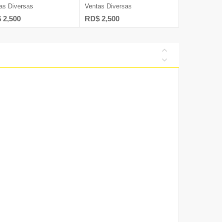
as Diversas
Ventas Diversas
 2,500
RD$ 2,500
Diversos
ía
s Humanos
nicaciones
talentos@nuevad