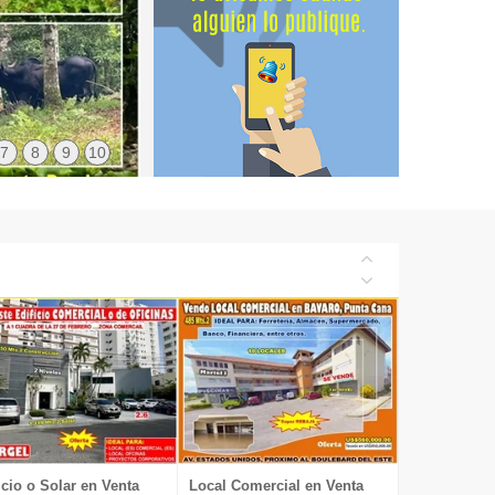
7
8
9
10
icio o Solar en Venta
Local Comercial en Venta