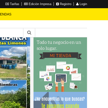
Tarifas
Edición Impresa
Registro
Login
IENDAS
CASA
en Cuesta Hermosa Ii
5 HABITACIONES
5 BAÑOS
4 PARQUEOS
100 SOLAR
700 CONSTRUCCIÓN
US$ 1,200,000.00
VER MÁS