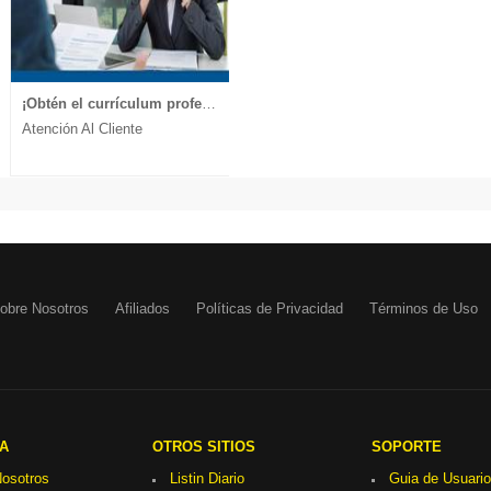
¡Obtén el currículum profesional que te lleva a la entrevista!
Atención Al Cliente
obre Nosotros
Afiliados
Políticas de Privacidad
Términos de Uso
A
OTROS SITIOS
SOPORTE
osotros
Listin Diario
Guia de Usuario