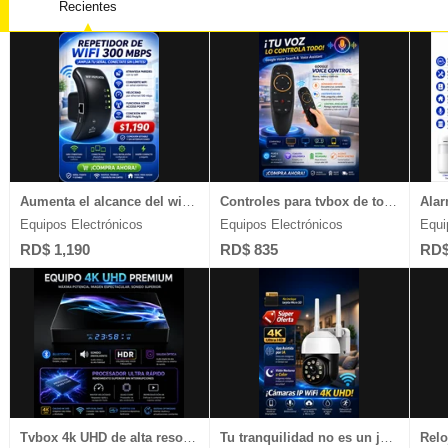
Recientes
Equipos Industriales
Muebles
Salones 
Equipos Pesados
Legales
Celulare
Escuela de Choferes
Plantas Eláctricas
Ventas D
Estudios Diversos
Video Juegos
Joyería 
Aumenta el alcance del wifi en tu casa o negocio, chequea esto
Controles para tvbox de todas las marcas y televisores con sistema Android
Equipos Electrónicos
Equipos Electrónicos
Equi
RD$ 1,190
RD$ 835
RD$
Tvbox 4k UHD de alta resolución disponibles aquí, chequea
Tu tranquilidad no es un juego, chequea nuestras cámaras 4k UHD