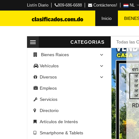
Listín Diario
809-686-6688
Contáctenos!
NL
Inicio
BIENE
CATEGORIAS
Todas las 
Bienes Raices
Vehículos
en
Diversos
Empleos
Servicios
RD
Directorio
Artículos de Interés
Smartphone & Tablets