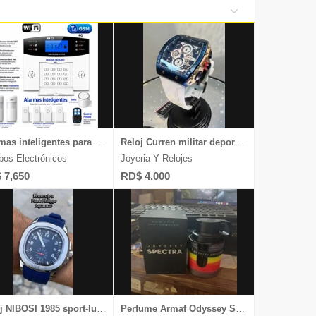
de Belleza
s y Tabletas
iversas
y Relojes
Alarmas inteligentes para proteger tu casa o negocio sin usar cableado
Reloj Curren militar deportivo Cronografo fechero mov Quarzo japones
pos Electrónicos
Joyeria Y Relojes
 7,650
RD$ 4,000
Reloj NIBOSI 1985 sport-luxury cronografo fechero
Perfume Armaf Odyssey Spectra Rainbow 100ml