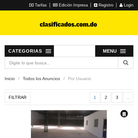
Tarifas
Edición Impresa
Registro
Login
CATEGORIAS
MENU
Inicio
Todos los Anuncios
Por Usuario
FILTRAR
1
2
3
...