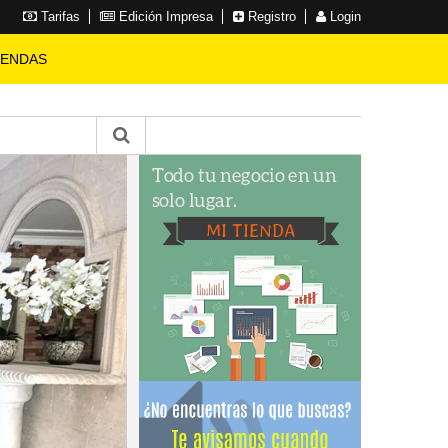
Tarifas
Edición Impresa
Registro
Login
IENDAS
FINCA
en La Luisa Blanca
3 HABITACIONES
2 BAÑOS
10 PARQUEOS
9999 SOLAR
800 CONSTRUCCIÓN
RD$ 24,500,000.00
VER MÁS