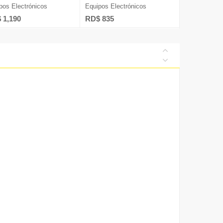
pos Electrónicos
Equipos Electrónicos
 1,190
RD$ 835
Diversos
ía
s Humanos
nicaciones
talentos@nuevad