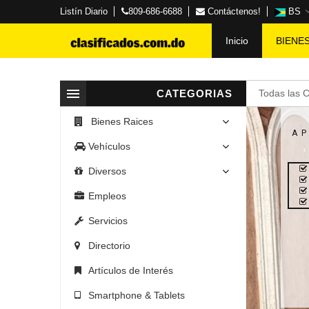
Listín Diario
809-686-6688
Contáctenos!
BS
Inicio
BIENE
CATEGORIAS
Todas las 
Bienes Raices
A
Vehículos
Diversos
Empleos
Servicios
Directorio
Artículos de Interés
Smartphone & Tablets