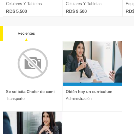
Celulares Y Tabletas
Celulares Y Tabletas
Equi
RD$ 5,500
RD$ 9,500
RD$
Recientes
Contabilidad
Farmacia
Oficios 
Derecho
Ingeniería
Psicolog
Electricidad
Ingeniería Sistemas
Recurso
Ventas
Marketing
Telecomu
Se solicita Chofer de camión, experiencia en transporte de muebles y mercancía delicada, documentos al día, enviar CV a
Obtén hoy un currículum vitae moderno y llamativo.
Transporte
Administración