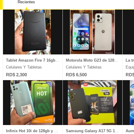
Recientes
Equipos Industriales
Muebles
Salones 
Equipos Pesados
Legales
Celulare
Escuela de Choferes
Plantas Eláctricas
Ventas D
Estudios Diversos
Video Juegos
Joyería 
Tablet Amazon Fire 7 16gb/2gb ram pantalla de 7 ̈ 1 mes de garantia
Motorola Moto G23 de 128gb y 4gb ram carga 1Mes de Garantia
Celulares Y Tabletas
Celulares Y Tabletas
Equi
RD$ 2,300
RD$ 6,500
RD$
Infinix Hot 10i de 128gb y 4gb ram Dual Sim Desbloqueado
Samsung Galaxy A17 5G 128gb/4gb ram camara 50mp graba 4k desbloqueado