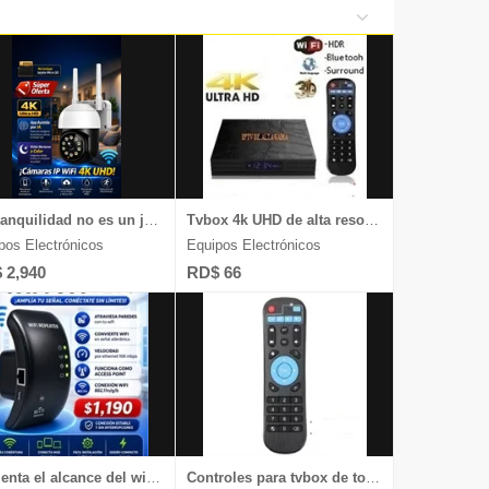
de Belleza
s y Tabletas
iversas
y Relojes
La tranquilidad no es un juego, chequea nuestras cámaras 4k UHD
Tvbox 4k UHD de alta resolución aquí, chequea
pos Electrónicos
Equipos Electrónicos
 2,940
RD$ 66
Aumenta el alcance del wifi dentro de tu casa o negocio, chequea
Controles para tvbox de todas las marcas y televisores Android