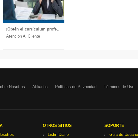
¡Obtén el currículum profesional que te lleva a la entrevista!
Atención Al Cliente
obre Nosotros
Afiliados
Políticas de Privacidad
Términos de Uso
A
OTROS SITIOS
SOPORTE
osotros
Listin Diario
Guia de Usuario