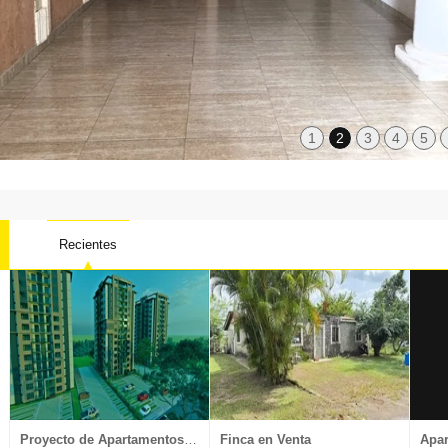
1
2
3
4
5
Recientes
Local oficina
Nave Industrial
Penthouse
Proyectos
Proyecto de Apartamentos en Venta
Finca en Venta
Apar