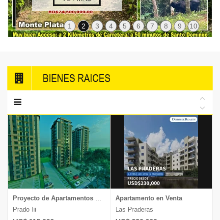
1
2
3
4
5
6
7
8
9
10
BIENES RAICES
Proyecto de Apartamentos en Venta
Apartamento en Venta
Prado Iii
Las Praderas