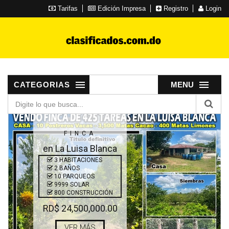
Tarifas
Edición Impresa
Registro
Login
CATEGORIAS
MENU
FINCA
en La Luisa Blanca
3 HABITACIONES
2 BAÑOS
10 PARQUEOS
9999 SOLAR
800 CONSTRUCCIÓN
RD$ 24,500,000.00
VER MÁS