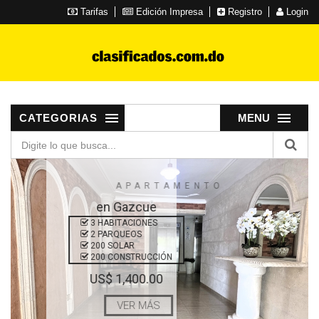
Tarifas
Edición Impresa
Registro
Login
CATEGORIAS
MENU
APARTAMENTO
en Gazcue
3 HABITACIONES
2 PARQUEOS
200 SOLAR
200 CONSTRUCCIÓN
US$ 1,400.00
VER MÁS