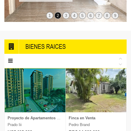
1
2
3
4
5
6
7
8
9
BIENES RAICES
Proyecto de Apartamentos en Venta
Finca en Venta
Prado Iii
Pedro Brand