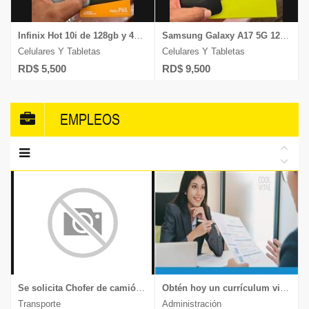
Infinix Hot 10i de 128gb y 4gb ram Dual Sim Desbloqueado
Samsung Galaxy A17 5G 128gb/4gb ram camara 50mp graba 4k desbloqueado
Celulares Y Tabletas
Celulares Y Tabletas
RD$ 5,500
RD$ 9,500
EMPLEOS
Se solicita Chofer de camión, experiencia en transporte de muebles y mercancía delicada, documentos al día, enviar CV a
Obtén hoy un currículum vitae moderno y llamativo.
Transporte
Administración