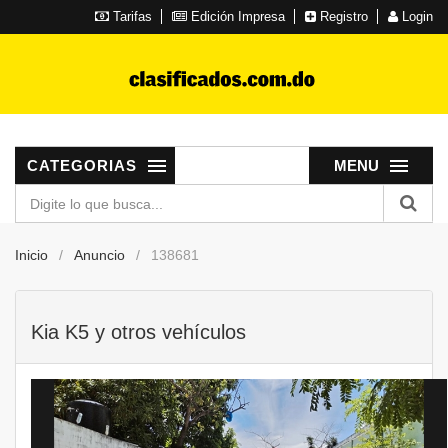
Tarifas
Edición Impresa
Registro
Login
CATEGORIAS
MENU
Inicio
Anuncio
138681
Kia K5 y otros vehículos