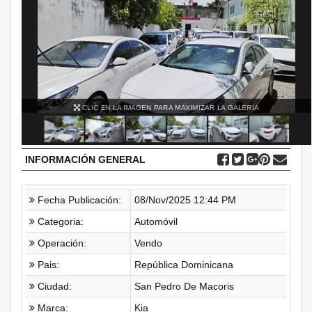
A IMAGEN PARA MAXIMIZAR LA GALERIA
CLIC EN LA IMA
INFORMACIÓN GENERAL
Fecha Publicación:
08/Nov/2025 12:44 PM
Categoria:
Automóvil
Operación:
Vendo
Pais:
República Dominicana
Ciudad:
San Pedro De Macoris
Marca:
Kia