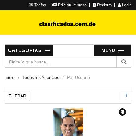
Tarifas
Edición Impresa
Registro
Login
CATEGORIAS
MENU
Inicio
Todos los Anuncios
Por Usuario
FILTRAR
1