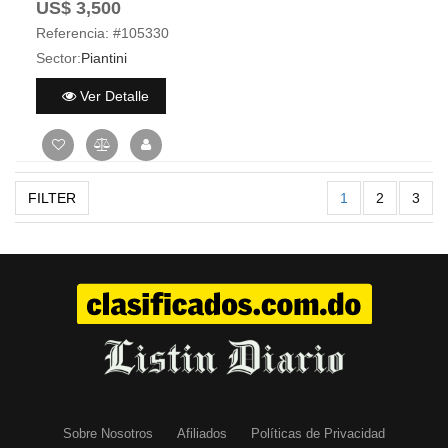
US$ 3,500
Referencia:
#105330
Sector:
Piantini
Ver Detalle
FILTER
1
2
3
Sobre Nosotros
Afiliados
Políticas de Privacidad