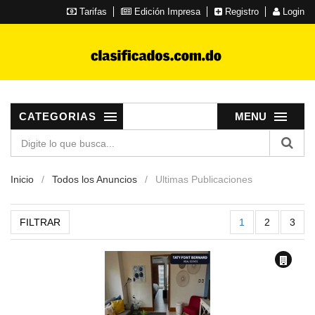
Tarifas
Edición Impresa
Registro
Login
CATEGORIAS
MENU
Inicio
Todos los Anuncios
Ultimas Publicaciones
FILTRAR
1
2
3