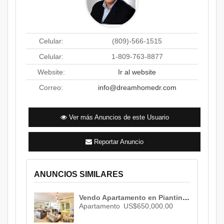
Celular:
(809)-566-1515
Celular:
1-809-763-8877
Website:
Ir al website
Correo:
info@dreamhomedr.com
Ver más Anuncios de este Usuario
Reportar Anuncio
ANUNCIOS SIMILARES
Vendo Apartamento en Piantini , Santo Domingo , ID 2635
Apartamento
US$650,000.00