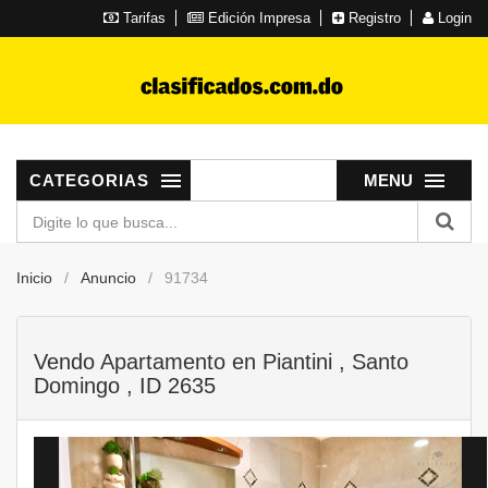
Tarifas
Edición Impresa
Registro
Login
CATEGORIAS
MENU
Inicio
Anuncio
91734
Vendo Apartamento en Piantini , Santo
Domingo , ID 2635