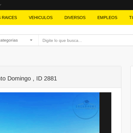
S RAICES
VEHICULOS
DIVERSOS
EMPLEOS
T
Categorias
nto Domingo , ID 2881