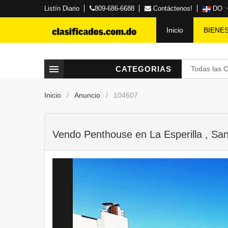
Listín Diario
809-686-6688
Contáctenos!
DO
Inicio
BIENE
CATEGORIAS
Todas las 
Inicio
Anuncio
104607
Vendo Penthouse en La Esperilla , Sa