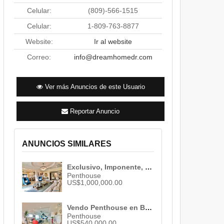
Celular:
(809)-566-1515
Celular:
1-809-763-8877
Website:
Ir al website
Correo:
info@dreamhomedr.com
Ver más Anuncios de este Usuario
Reportar Anuncio
CLIC EN LA IMAGEN PARA MAXIMIZAR LA 
ANUNCIOS SIMILARES
Exclusivo, Imponente, Espacioso, Elegante y Lujoso Penthouse en Los Cacicazgos. ID 702
Penthouse
US$1,000,000.00
Vendo Penthouse en Bella Vista , Santo Domingo , 3 habs. , 3 baños , 03 parqueos ID 2240
Penthouse
US$540,000.00