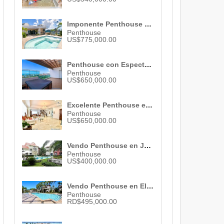
Imponente Penthouse en Venta de Revista en Piantini con Fantástica Vista ID 1955
Penthouse
US$775,000.00
Penthouse con Espectacular Vista al Mar y Ciudad en La Esperilla ID 2991
Penthouse
US$650,000.00
Excelente Penthouse en Venta de Oportunidad en Bella Vista en un Oasis de Confort ID 2107
Penthouse
US$650,000.00
Vendo Penthouse en Juan Dolio , San Pedro De Macorís, ID 2420
Penthouse
US$400,000.00
Vendo Penthouse en El Portillo , Las Terrenas , 3 habs. , 3 baños , 1 parqueo , RD$ 495,000.00
Penthouse
RD$495,000.00