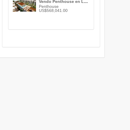
Vendo Penthouse en La Romana , La Romana , 2 habs. , 2 baños , 1 parqueo , ID 3021
Penthouse
US$568,041.00