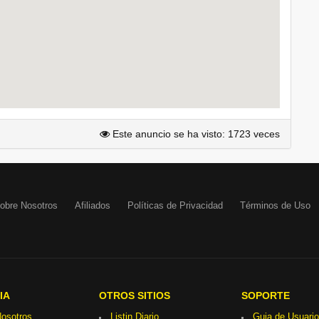
Este anuncio se ha visto: 1723 veces
obre Nosotros
Afiliados
Políticas de Privacidad
Términos de Uso
IA
OTROS SITIOS
SOPORTE
osotros
Listin Diario
Guia de Usuario