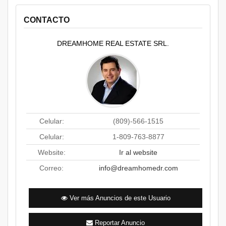
CONTACTO
DREAMHOME REAL ESTATE SRL.
Celular:
(809)-566-1515
Celular:
1-809-763-8877
Website:
Ir al website
Correo:
info@dreamhomedr.com
Ver más Anuncios de este Usuario
Reportar Anuncio