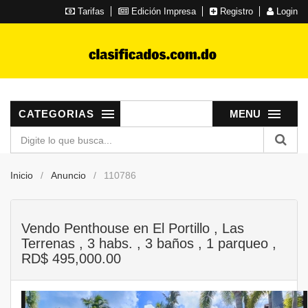
Tarifas
Edición Impresa
Registro
Login
CATEGORIAS
MENU
Inicio
Anuncio
110786
Vendo Penthouse en El Portillo , Las
Terrenas , 3 habs. , 3 baños , 1 parqueo ,
RD$ 495,000.00