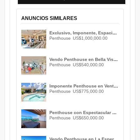
ANUNCIOS SIMILARES
Exclusivo, Imponente, Espacioso, Elegante y Lujoso Penthouse en Los Cacicazgos. ID 702
Penthouse
US$1,000,000.00
Vendo Penthouse en Bella Vista , Santo Domingo , 3 habs. , 3 baños , 03 parqueos ID 2240
Penthouse
US$540,000.00
Imponente Penthouse en Venta de Revista en Piantini con Fantástica Vista ID 1955
Penthouse
US$775,000.00
Penthouse con Espectacular Vista al Mar y Ciudad en La Esperilla ID 2991
Penthouse
US$650,000.00
Vendo Penthouse en La Esperilla , Santo Domingo , ID 2881