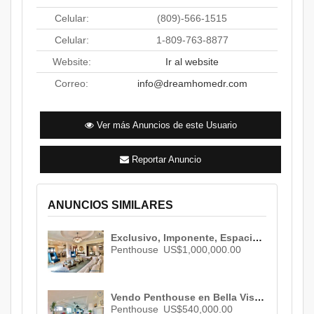
Celular:
(809)-566-1515
Celular:
1-809-763-8877
Website:
Ir al website
Correo:
info@dreamhomedr.com
Ver más Anuncios de este Usuario
Reportar Anuncio
ANUNCIOS SIMILARES
Exclusivo, Imponente, Espacioso, Elegante y Lujoso Penthouse en Los Cacicazgos. ID 702
Penthouse
US$1,000,000.00
Vendo Penthouse en Bella Vista , Santo Domingo , 3 habs. , 3 baños , 03 parqueos ID 2240
Penthouse
US$540,000.00