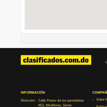
S
INFORMACIÓN
COMPAÑ
Sobre N
Dirección:
Calle Paseo de los periodistas
#52, Miraflores, Santo
Polític