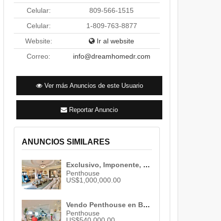
Celular:
809-566-1515
Celular:
1-809-763-8877
Website:
Ir al website
Correo:
info@dreamhomedr.com
Ver más Anuncios de este Usuario
Reportar Anuncio
CLIC EN LA IMAGEN PARA MAXIMIZAR LA 
ANUNCIOS SIMILARES
Exclusivo, Imponente, Espacioso, Elegante y Lujoso Penthouse en Los Cacicazgos. ID 702
Penthouse
US$1,000,000.00
Vendo Penthouse en Bella Vista , Santo Domingo , 3 habs. , 3 baños , 03 parqueos ID 2240
Penthouse
US$540,000.00