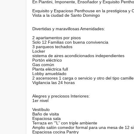
En Piantini, Imponente, Ensoñador y Exquisito Penth
Exquisito y Espacioso Penthouse en la prestigiosa y C
Vista a la ciudad de Santo Domingo
Divertidas y maravillosas Amenidades:
2 apartamentos por pisos
Solo 12 Familias con buena convivencia
3 parqueos techados
Locker
sistema de aires acondicionados independientes
Portón eléctrico
Gas común
Planta eléctrica full
Lobby amueblado
2 ascensores 1 carga o servicio y otro del tipo camil
Vigilancia las 24 horas
Alegres y preciosos Interiores:
1er nivel
Vestíbulo
Baño de visita
Espaciosa sala
Terraza en ‘"L’’ con triple ambiente
Amplio salón comedor formal para una mesa de 12 sil
Espaciosa cocina Pantry