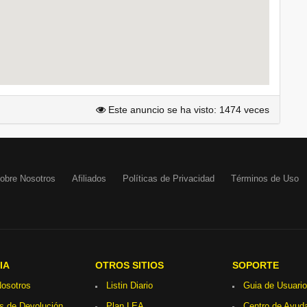
Este anuncio se ha visto: 1474 veces
obre Nosotros
Afiliados
Políticas de Privacidad
Términos de Uso
IA
OTROS SITIOS
SOPORTE
osotros
Listin Diario
Guia de Usuario
as de Devolución
Plan LEA
Centro de Ayud