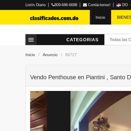
Listín Diario
809-686-6688
Contáctenos!
DO
Inicio
BIENE
CATEGORIAS
Todas las 
Inicio
Anuncio
86727
Vendo Penthouse en Piantini , Santo 