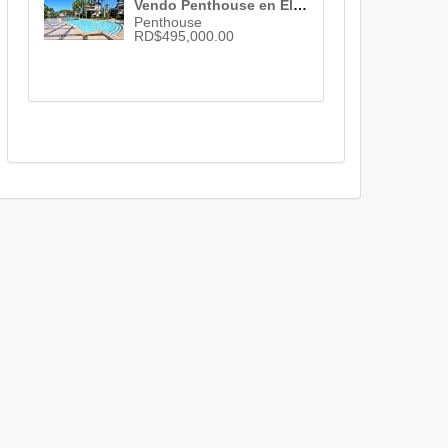
Vendo Penthouse en El Portillo , Las Terrenas , 3 habs. , 3 baños , 1 parqueo , RD$ 495,000.00
Penthouse
RD$495,000.00