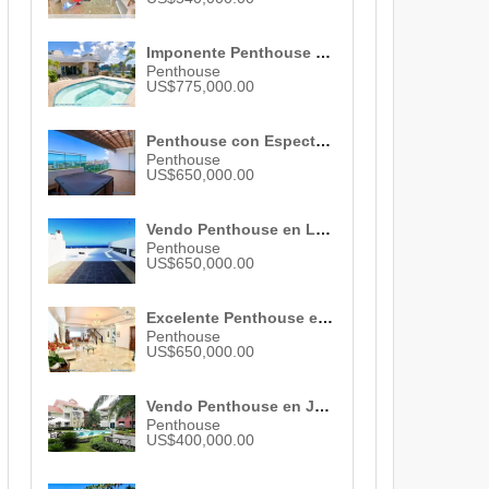
Imponente Penthouse en Venta de Revista en Piantini con Fantástica Vista ID 1955
Penthouse
US$775,000.00
Penthouse con Espectacular Vista al Mar y Ciudad en La Esperilla ID 2991
Penthouse
US$650,000.00
Vendo Penthouse en La Esperilla , Santo Domingo , ID 2881
Penthouse
US$650,000.00
Excelente Penthouse en Venta de Oportunidad en Bella Vista en un Oasis de Confort ID 2107
Penthouse
US$650,000.00
Vendo Penthouse en Juan Dolio , San Pedro De Macorís, ID 2420
Penthouse
US$400,000.00