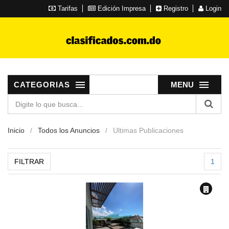
Tarifas
Edición Impresa
Registro
Login
CATEGORIAS
MENU
Inicio
Todos los Anuncios
Ultimas Publicaciones
FILTRAR
1