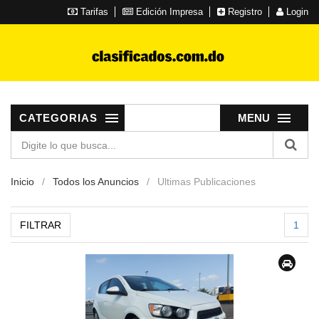
Tarifas
Edición Impresa
Registro
Login
CATEGORIAS
MENU
Inicio
Todos los Anuncios
Ultimas Publicaciones
FILTRAR
1