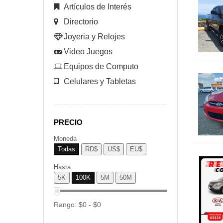
Artículos de Interés
Directorio
Joyeria y Relojes
Video Juegos
Equipos de Computo
Celulares y Tabletas
PRECIO
Moneda
Todas
RD$
US$
EU$
Hasta
5K
100K
5M
50M
Rango:
$
0
- $
0