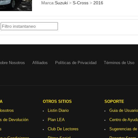
Marca:
Suzuki
>
S-Cross
>
2016
obre Nosotros
Afiliados
Políticas de Privacidad
Términos de Uso
A
OTROS SITIOS
SOPORTE
osotros
Listin Diario
Guia de Usuario
as de Devolución
Plan LEA
Centro de Ayud
s
Club De Lectores
Sugerencias de