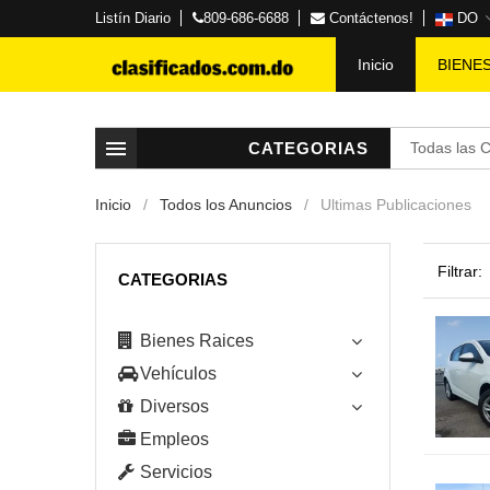
Listín Diario
809-686-6688
Contáctenos!
DO
Inicio
BIENE
CATEGORIAS
Todas las 
Inicio
Todos los Anuncios
Ultimas Publicaciones
Filtrar:
CATEGORIAS
Bienes Raices
Vehículos
Diversos
Empleos
Servicios