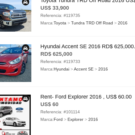
Toyota Tundra TRD Off Road 2016 US$
US$ 33,900
Referencia:
#119735
Marca:
Toyota
>
Tundra TRD Off Road
>
2016
Hyundai Accent SE 2016 RD$ 625,000
RD$ 625,000
Referencia:
#119733
Marca:
Hyundai
>
Accent SE
>
2016
Rent- Ford Explorer 2016 , US$ 60.00
US$ 60
Referencia:
#101114
Marca:
Ford
>
Explorer
>
2016