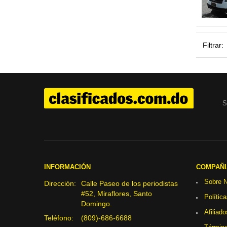
Filtrar:
S
INFORMACIÓN
COMPAÑI
Sobre N
Dirección:
Calle Paseo de los periodistas
#52, Miraflores, Santo
Polític
Domingo.
Afiliado
Teléfono:
(809)-686-6688