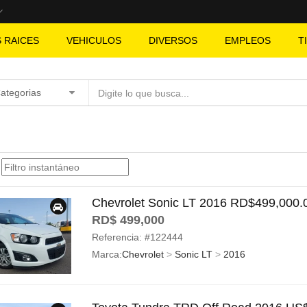
S RAICES
VEHICULOS
DIVERSOS
EMPLEOS
T
Categorias
Chevrolet Sonic LT 2016 RD$499,000.
RD$ 499,000
Referencia:
#122444
Marca:
Chevrolet
>
Sonic LT
>
2016