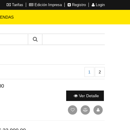
Tarifas
Edición Impresa
Registro
Login
IENDAS
1
2
00
Ver Detalle