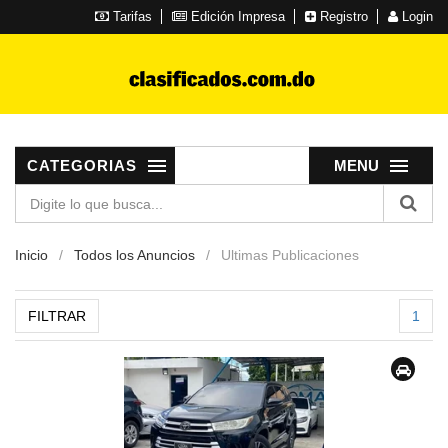
Tarifas
Edición Impresa
Registro
Login
CATEGORIAS
MENU
Inicio
Todos los Anuncios
Ultimas Publicaciones
FILTRAR
1