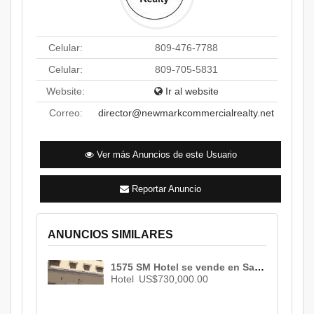
Celular:
809-476-7788
Celular:
809-705-5831
Website:
Ir al website
Correo:
director@newmarkcommercialrealty.net
Ver más Anuncios de este Usuario
Reportar Anuncio
ANUNCIOS SIMILARES
1575 SM Hotel se vende en Santo Domingo, Republica Dominicana ID 1390
Hotel
US$730,000.00