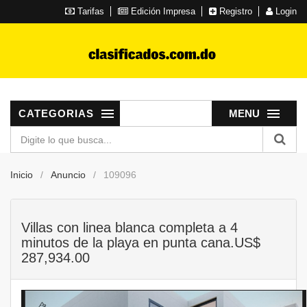
Tarifas
Edición Impresa
Registro
Login
CATEGORIAS
MENU
Inicio
Anuncio
109096
Villas con linea blanca completa a 4
minutos de la playa en punta cana.US$
287,934.00