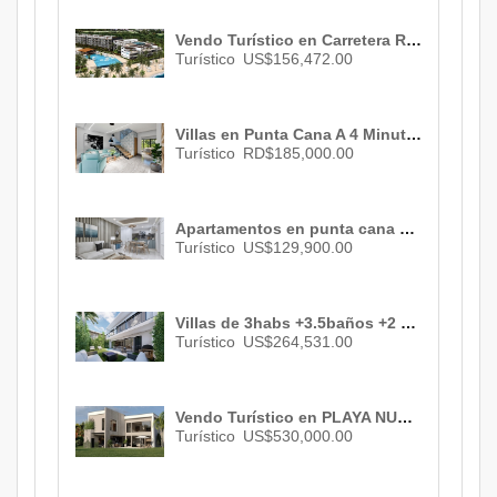
Vendo Turístico en Carretera Romana-San Pedro De Macoris , La Romana , ID 3033
Turístico
US$156,472.00
Villas en Punta Cana A 4 Minutos de la Playa, RD$ 185,000.00
Turístico
RD$185,000.00
Apartamentos en punta cana de 2 habs. , 2 baños , 1 parqueo , US$ 129,900.00
Turístico
US$129,900.00
Villas de 3habs +3.5baños +2 parqueos a 7 minutos de la playa en punta cana.US$ 264,531.00
Turístico
US$264,531.00
Vendo Turístico en PLAYA NUEVA ROMANA, 3 habs., 3 baños , 2 parqueos , US$ 530,000.00
Turístico
US$530,000.00