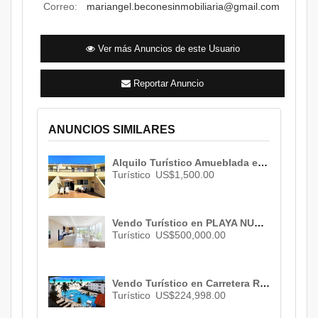
Correo:
mariangel.beconesinmobiliaria@gmail.com
Ver más Anuncios de este Usuario
Reportar Anuncio
ANUNCIOS SIMILARES
Alquilo Turístico Amueblada en Metro Country Club, Juan Dolio , San Pedro De Macorís , 3 habs. , 2 baños , 2 parqueos , ID 327
Turístico
US$1,500.00
Vendo Turístico en PLAYA NUEVA ROMANA , 3 habs., 4 baños , 2 parqueos , US$ 500,000.00
Turístico
US$500,000.00
Vendo Turístico en Carretera Romana , La Romana , ID 3027
Turístico
US$224,998.00