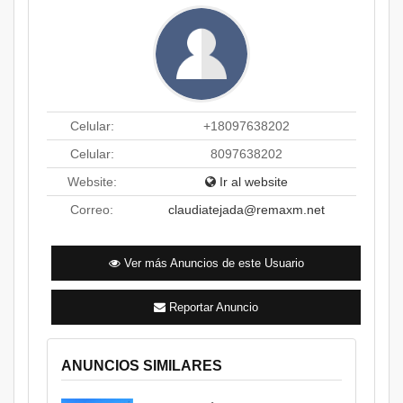
Celular:
+18097638202
Celular:
8097638202
Website:
Ir al website
Correo:
claudiatejada@remaxm.net
Ver más Anuncios de este Usuario
Reportar Anuncio
ANUNCIOS SIMILARES