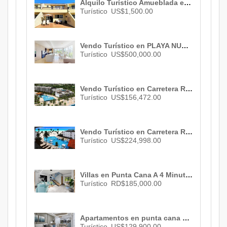
Alquilo Turístico Amueblada en Metro Country Club, Juan Dolio , San Pedro De Macorís , 3 habs. , 2 baños , 2 parqueos , ID 327
Turístico
US$1,500.00
Vendo Turístico en PLAYA NUEVA ROMANA , 3 habs., 4 baños , 2 parqueos , US$ 500,000.00
Turístico
US$500,000.00
Vendo Turístico en Carretera Romana-San Pedro De Macoris , La Romana , ID 3033
Turístico
US$156,472.00
Vendo Turístico en Carretera Romana , La Romana , ID 3027
Turístico
US$224,998.00
Villas en Punta Cana A 4 Minutos de la Playa, RD$ 185,000.00
Turístico
RD$185,000.00
Apartamentos en punta cana de 2 habs. , 2 baños , 1 parqueo , US$ 129,900.00
Turístico
US$129,900.00