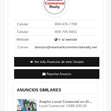
Celular:
809-476-7788
Celular:
809-705-5831
Website:
Ir al website
Correo:
director@newmarkcommercialrealty.net
Ver más Anuncios de este Usuario
Reportar Anuncio
ANUNCIOS SIMILARES
Amplio Local Comercial en Alquiler de 360 M² de construcción en Naco ID 2972
Local Comercial
US$5,500.00