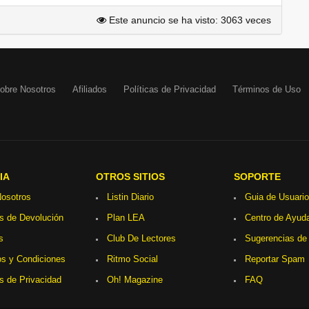
Este anuncio se ha visto: 3063 veces
obre Nosotros
Afiliados
Políticas de Privacidad
Términos de Uso
IA
OTROS SITIOS
SOPORTE
osotros
Listin Diario
Guia de Usuario
as de Devolución
Plan LEA
Centro de Ayud
s
Club De Lectores
Sugerencias de
s y Condiciones
Ritmo Social
Reportar Spam
as de Privacidad
Oh! Magazine
FAQ