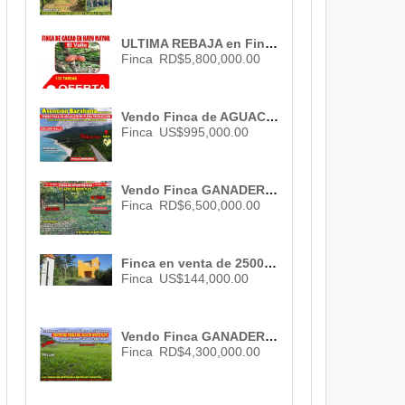
ULTIMA REBAJA en Finca de CACAO en PRODUCCION, 112 tareas, en El Valle de HATO MAYOR , RD$ 5,800,000.00
Finca
RD$5,800,000.00
Vendo Finca de AGUACATE en Paraíso, BARAHONA, 255,600 Mts.2, VISTA AL MAR (en Producción), US$ 995,000.00
Finca
US$995,000.00
Vendo Finca GANADERA – AGRICOLA de 200 tareas en el LAUREL, Monte Plata , RD$6,500,000.00
Finca
RD$6,500,000.00
Finca en venta de 2500 M2 en San Isidro, Santo Domingo. ID-1573
Finca
US$144,000.00
Vendo Finca GANADERA – AGRICOLA de 35 tareas dentro del DEAN, MONTE PLATA , RD$ 4,300,000.00
Finca
RD$4,300,000.00