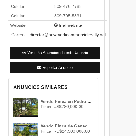
Celular:
809-476-7788
Celular:
809-705-5831
Website:
Ir al website
Correo:
director@newmarkcommercialrealty.net
Ver más Anuncios de este Usuario
Reportar Anuncio
ANUNCIOS SIMILARES
Vendo Finca en Pedro Brand , Santo Domingo, ID 1873
Finca
US$780,000.00
Vendo Finca de Ganadera – Agricola en LA LUISA BLANCA, 425 tareas, con Casa , RD$ 24,500,000.00
Finca
RD$24,500,000.00