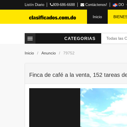
Listín Diario
809-686-6688
Contáctenos!
DO
Inicio
BIENE
CATEGORIAS
Todas las 
Inicio
Anuncio
79752
Finca de café a la venta, 152 tareas d