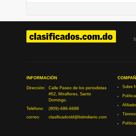
S
INFORMACIÓN
COMPAÑ
Sobre N
Dirección:
Calle Paseo de los periodistas
#52, Miraflores, Santo
Polític
Domingo.
Afiliado
Teléfono:
(809)-686-6688
Término
correo:
clasificadosld@listindiario.com
Polític