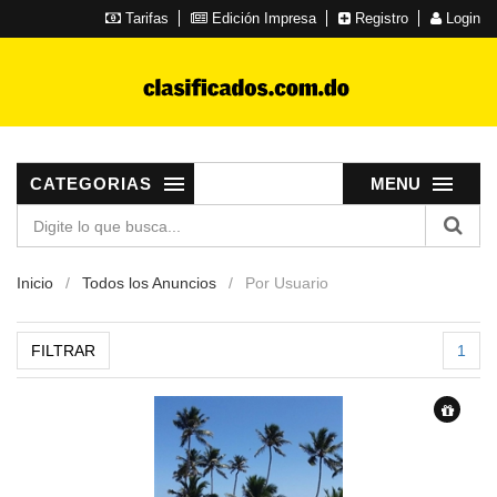
Tarifas
Edición Impresa
Registro
Login
CATEGORIAS
MENU
Inicio
Todos los Anuncios
Por Usuario
FILTRAR
1