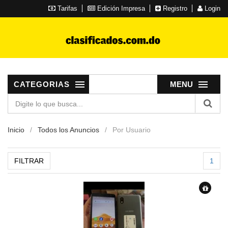
Tarifas
Edición Impresa
Registro
Login
CATEGORIAS
MENU
Inicio
Todos los Anuncios
Por Usuario
FILTRAR
1