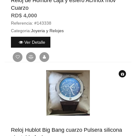
Reloj de Hombre caja y esfero Ac/Inox mov
Cuarzo
RD$ 4,000
Referencia:
#143338
Categoria:
Joyeria y Relojes
Ver Detalle
Reloj Hublot Big Bang cuarzo Pulsera silicona