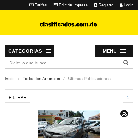
Tarifas
Edición Impresa
Registro
Login
CATEGORIAS
MENU
Inicio
Todos los Anuncios
Ultimas Publicaciones
FILTRAR
1