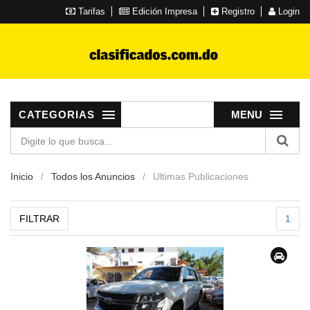
Tarifas
Edición Impresa
Registro
Login
CATEGORIAS
MENU
Inicio
Todos los Anuncios
Ultimas Publicaciones
FILTRAR
1