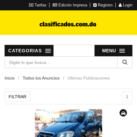
Tarifas
Edición Impresa
Registro
Login
CATEGORIAS
MENU
Inicio
Todos los Anuncios
Ultimas Publicaciones
FILTRAR
1