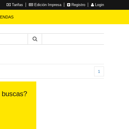
Tarifas
Edición Impresa
Registro
Login
IENDAS
1
e buscas?