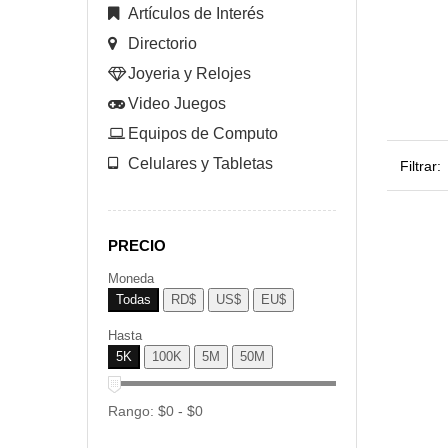
Artículos de Interés
Directorio
Joyeria y Relojes
Video Juegos
Equipos de Computo
Celulares y Tabletas
Filtrar:
PRECIO
Moneda
Todas
RD$
US$
EU$
Hasta
5K
100K
5M
50M
Rango:
$
0
- $
0