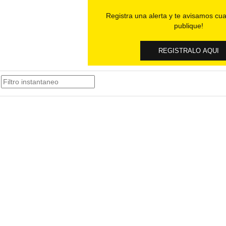
Registra una alerta y te avisamos cua
publique!
REGISTRALO AQUI