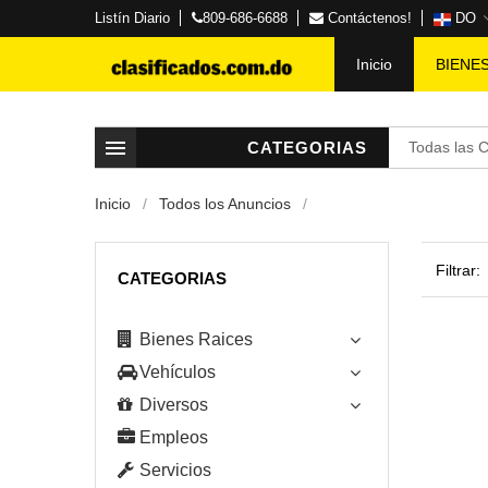
Listín Diario
809-686-6688
Contáctenos!
DO
Inicio
BIENE
CATEGORIAS
Todas las 
Inicio
Todos los Anuncios
Filtrar:
CATEGORIAS
Bienes Raices
Vehículos
Diversos
Empleos
Servicios