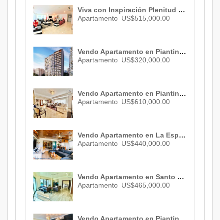
Viva con Inspiración Plenitud y Prestigio en este Sensacional y Céntrico Apartamento Venta de 380 M² 4 Parqueos y Atractivas Áreas Sociales ID 2347
Apartamento
US$515,000.00
Vendo Apartamento en Piantini , Santo Domingo , ID 2796
Apartamento
US$320,000.00
Vendo Apartamento en Piantini , Santo Domingo , ID 3082
Apartamento
US$610,000.00
Vendo Apartamento en La Esperilla , Santo Domingo, ID 3068
Apartamento
US$440,000.00
Vendo Apartamento en Santo Domingo, ID 1269
Apartamento
US$465,000.00
Vendo Apartamento en Piantini , Santo Domingo , 3 habs. , 3 baños , 2 parqueos , ID 2746