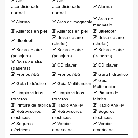
Aire
Aire
acondicionado
acondicionado
Alarma
normal
normal
Aros de
Alarma
Aros de magnesio
magnesio
Asientos en piel
Asientos en piel
Bluetooth
Bolsa de aire
Bolsa de aire
Bluetooth
(chofer)
(chofer)
Bolsa de aire
Bolsa de aire
Bolsa de aire
(pasajero)
(pasajero)
(traseras)
Bolsa de aire
CD player
CD player
(traseras)
Frenos ABS
Frenos ABS
Guía hidráulico
Guia
Guía hidráulico
Guia Multifuncion
Multifuncion
Limpia vidrios
Limpia vidrios
Pintura de
traseros
traseros
fabrica
Pintura de fabrica
Radio AM/FM
Radio AM/FM
Retrovisores
Retrovisores
Seguros
eléctricos
eléctricos
eléctricos
Seguros
Versión
Versión
eléctricos
americana
americana