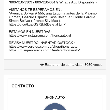
*809-910-3309 / 809-910-0647( What´s App Disponible )
VISITANOS TE ESPERAMOS EN :
*Avenida Bolivar # 555, una Esquina antes de la Máximo
Gómez, Gazcue.Espalda Casa Balaguer Frente Parque
Simón Bolívar.( Frente Sky Max ).
https://g.co/kgs/GS72kb(Dele al Link)
ESTAMOS EN NUESTRAS :
https://www.instagram.com/jhonsauto.rd
REVISA NUESTRO INVENTARIO/STOCK :
https://www.corotos.com.do/shop/jhons-auto
https://m.supercarros.com/Dealers/jhonsauto/
Este anuncio se ha visto: 3050 veces
CONTACTO
JHON AUTO