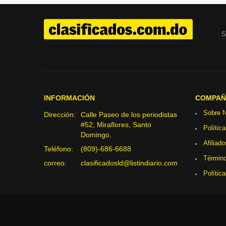
S
INFORMACIÓN
COMPAÑ
Sobre N
Dirección:
Calle Paseo de los periodistas
#52, Miraflores, Santo
Polític
Domingo.
Afiliado
Teléfono:
(809)-686-6688
Término
correo:
clasificadosld@listindiario.com
Polític