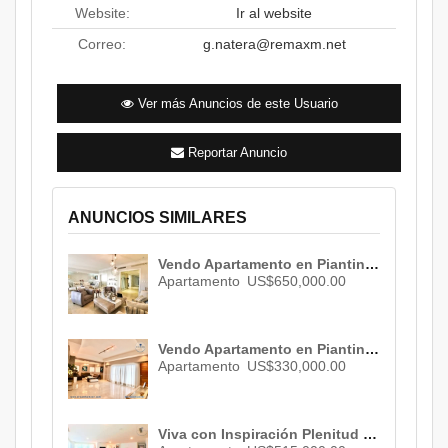
Website:
Ir al website
Correo:
g.natera@remaxm.net
Ver más Anuncios de este Usuario
Reportar Anuncio
ANUNCIOS SIMILARES
Vendo Apartamento en Piantini , Santo Domingo , ID 2635
Apartamento
US$650,000.00
Vendo Apartamento en Piantini , Santo Domingo , ID 3075
Apartamento
US$330,000.00
Viva con Inspiración Plenitud y Prestigio en este Sensacional y Céntrico Apartamento Venta de 380 M² 4 Parqueos y Atractivas Áreas Sociales ID 2347