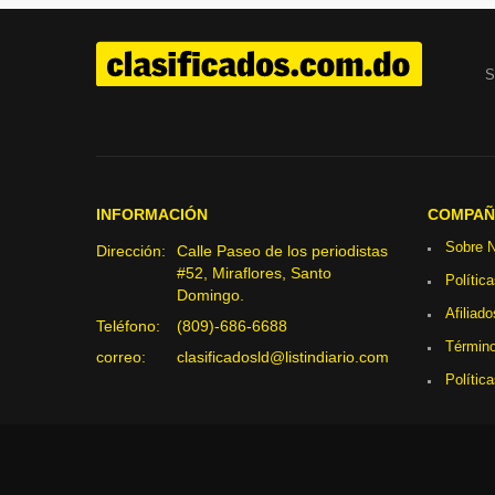
S
INFORMACIÓN
COMPAÑ
Sobre N
Dirección:
Calle Paseo de los periodistas
#52, Miraflores, Santo
Polític
Domingo.
Afiliado
Teléfono:
(809)-686-6688
Término
correo:
clasificadosld@listindiario.com
Polític