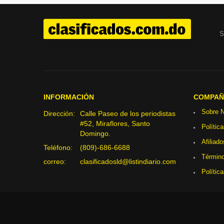
S
INFORMACIÓN
COMPAÑ
Sobre N
Dirección:
Calle Paseo de los periodistas
#52, Miraflores, Santo
Polític
Domingo.
Afiliado
Teléfono:
(809)-686-6688
Término
correo:
clasificadosld@listindiario.com
Polític