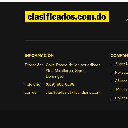
S
INFORMACIÓN
COMPAÑ
Sobre N
Dirección:
Calle Paseo de los periodistas
#52, Miraflores, Santo
Polític
Domingo.
Afiliado
Teléfono:
(809)-686-6688
Término
correo:
clasificadosld@listindiario.com
Polític